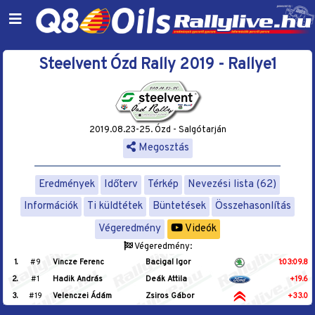
Steelvent Ózd Rally 2019 - Rallye1
2019.08.23-25. Ózd - Salgótarján
Megosztás
Eredmények
Időterv
Térkép
Nevezési lista (62)
Információk
Ti küldtétek
Büntetések
Összehasonlítás
Végeredmény
Videók
Végeredmény:
1.
#9
Vincze Ferenc
Bacigal Igor
1:03:09.8
2.
#1
Hadik András
Deák Attila
+19.6
3.
#19
Velenczei Ádám
Zsiros Gábor
+33.0