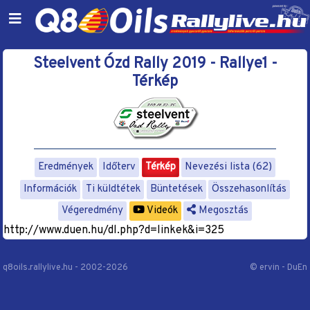
Steelvent Ózd Rally 2019 - Rallye1 -
Térkép
Eredmények
Időterv
Térkép
Nevezési lista (62)
Információk
Ti küldtétek
Büntetések
Összehasonlítás
Végeredmény
Videók
Megosztás
http://www.duen.hu/dl.php?d=linkek&i=325
q8oils.rallylive.hu - 2002-2026
© ervin - DuEn