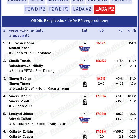
F2WD P2
F2WD P3
LADA A2
LADA P2
Q8Oils Rallylive.hu - LADA P2 végeredmeny
#
versenyző - navigátor
kat.
idő
kül.
km/h
#rajt.sz autó
1.
Hulmann Gábor
4
16:17.6
114.9
Molnár Zsolti
#2 Lada VFTS
-
Sopianae TSE
2.
Simák Tamás
4
16:35.0
+17.4
112.9
Volosinovszki Mihály
+17.4
2.01
#6 Lada VFTS
-
Simi Racing
3.
Simon György
4
16:51.7
+34.1
111.0
Simon Tímea
20.0
+16.7
1.86
#15 Lada 21074
-
North Racing Team
4.
Vincze Dániel
4
17:08.6
+51.0
109.2
Vincze Zsolt
+16.9
1.82
#17 Lada 2107
5.
Lengyel János
4
17:23.8
+1:06.2
107.6
Váradi Zoltán
+15.2
1.59
#16 Lada VFTS
-
Speed Rally Team
6.
Csibrák Zoltán
4
17:26.6
+1:09.0
107.3
Csibrák Csaba
10.0
+2.8
0.29