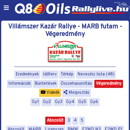
Villámszer Kazár Rallye - MARB futam -
Végeredmény
Eredmények
Időterv
Térkép
Nevezési lista (48)
Információk
Büntetések
Összehasonlítás
Végeredmény
Videók
Megosztás
Gy1
Gy2
Gy3
Gy4
Gy5
Gy6
Abszolút
3
4
5
Abszolút
MARB
Licenszes
BMW
F2WD N3
F2WD P1