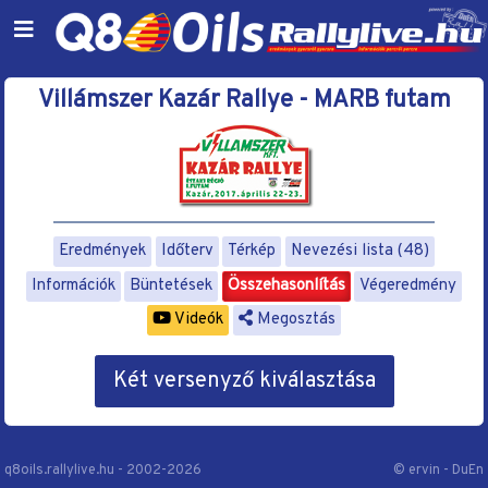
Villámszer Kazár Rallye - MARB futam
Eredmények
Időterv
Térkép
Nevezési lista (48)
Információk
Büntetések
Összehasonlítás
Végeredmény
Videók
Megosztás
Két versenyző kiválasztása
q8oils.rallylive.hu - 2002-2026
© ervin - DuEn