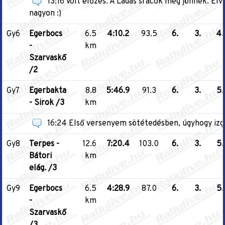
13:16 Volt előzés. A Ladás srácok még jönnek. Él
nagyon :)
Gy6
Egerbocs
6.5
4:10.2
93.5
6.
3.
4.
-
km
Szarvaskő
/2
Gy7
Egerbakta
8.8
5:46.9
91.3
6.
3.
5.
- Sirok /3
km
16:24 Első versenyem sötétedésben, úgyhogy izgi
Gy8
Terpes -
12.6
7:20.4
103.0
6.
3.
5.
Bátori
km
elág. /3
Gy9
Egerbocs
6.5
4:28.9
87.0
6.
3.
5.
-
km
Szarvaskő