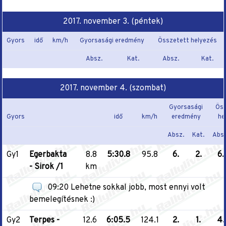
2017. november 3. (péntek)
Gyors
idő
km/h
Gyorsasági eredmény
Összetett helyezés
Absz.
Kat.
Absz.
Kat.
2017. november 4. (szombat)
Gyorsasági
Öss
Gyors
idő
km/h
eredmény
he
Absz.
Kat.
Absz
Gy1
Egerbakta
8.8
5:30.8
95.8
6.
2.
6.
- Sirok /1
km
09:20 Lehetne sokkal jobb, most ennyi volt
bemelegítésnek :)
Gy2
Terpes -
12.6
6:05.5
124.1
2.
1.
4.