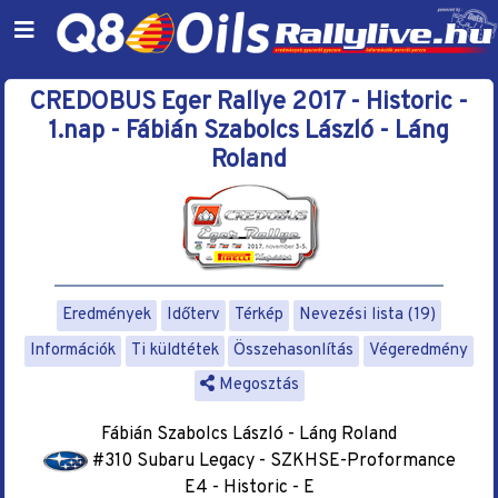
CREDOBUS Eger Rallye 2017 - Historic -
1.nap - Fábián Szabolcs László - Láng
Roland
Eredmények
Időterv
Térkép
Nevezési lista (19)
Információk
Ti küldtétek
Összehasonlítás
Végeredmény
Megosztás
Fábián Szabolcs László - Láng Roland
#310 Subaru Legacy - SZKHSE-Proformance
E4 - Historic - E