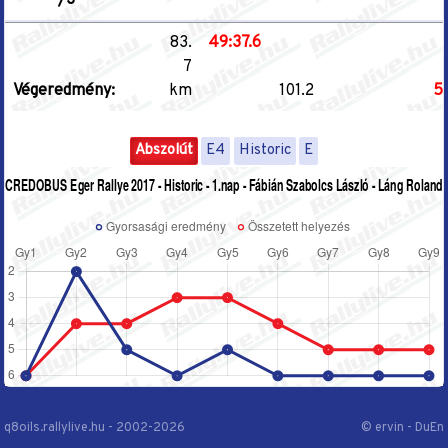
/3
83.
49:37.6
7
Végeredmény:
km
101.2
5
Abszolút
E4
Historic
E
q8oils.rallylive.hu - 2002-2026
© ervin - DuEn