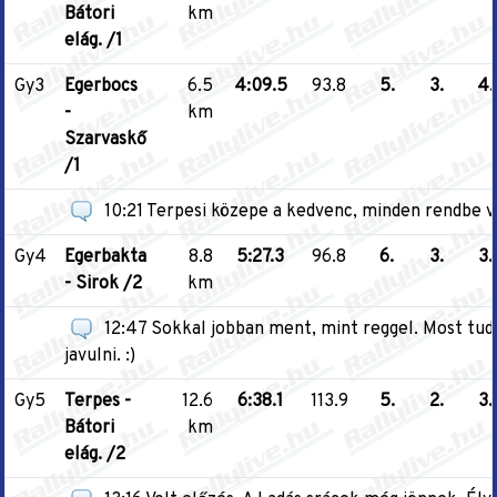
Bátori
km
elág. /1
Gy3
Egerbocs
6.5
4:09.5
93.8
5.
3.
4.
-
km
Szarvaskő
/1
10:21 Terpesi közepe a kedvenc, minden rendbe vo
Gy4
Egerbakta
8.8
5:27.3
96.8
6.
3.
3.
- Sirok /2
km
12:47 Sokkal jobban ment, mint reggel. Most tu
javulni. :)
Gy5
Terpes -
12.6
6:38.1
113.9
5.
2.
3.
Bátori
km
elág. /2