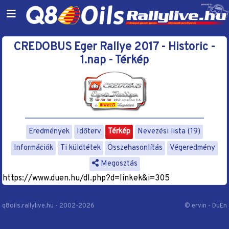
CREDOBUS Eger Rallye 2017 - Historic -
1.nap - Térkép
Eredmények
Időterv
Térkép
Nevezési lista (19)
Információk
Ti küldtétek
Összehasonlítás
Végeredmény
Megosztás
https://www.duen.hu/dl.php?d=linkek&i=305
q8oils.rallylive.hu - 2002-2026
© ervin - DuEn