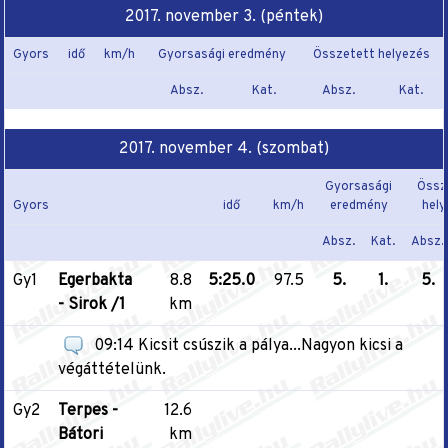
2017. november 3. (péntek)
Gyors
idő
km/h
Gyorsasági eredmény
Összetett helyezés
Absz.
Kat.
Absz.
Kat.
2017. november 4. (szombat)
Gyorsasági
Össz
Gyors
idő
km/h
eredmény
hely
Absz.
Kat.
Absz.
Gy1
Egerbakta
8.8
5:25.0
97.5
5.
1.
5.
- Sirok /1
km
09:14 Kicsit csúszik a pálya...Nagyon kicsi a
végáttételünk.
Gy2
Terpes -
12.6
Bátori
km