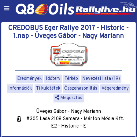
CREDOBUS Eger Rallye 2017 - Historic -
1.nap - Üveges Gábor - Nagy Mariann
Eredmények
Időterv
Térkép
Nevezési lista (19)
Információk
Ti küldtétek
Összehasonlítás
Végeredmény
Megosztás
Üveges Gábor - Nagy Mariann
#305 Lada 2108 Samara - Márton Média Kft.
E2 - Historic - E