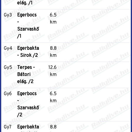
elág. /1
Gy3
Egerbocs
6.5
-
km
Szarvaskő
/1
Gy4
Egerbakta
8.8
- Sirok /2
km
Gy5
Terpes -
12.6
Bátori
km
elág. /2
Gy6
Egerbocs
6.5
-
km
Szarvaskő
/2
Gy7
Egerbakta
8.8