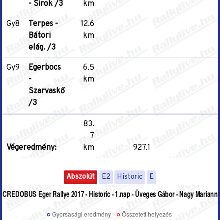
- Sirok /3
km
Gy8
Terpes -
12.6
Bátori
km
elág. /3
Gy9
Egerbocs
6.5
-
km
Szarvaskő
/3
83.
7
Végeredmény:
km
927.1
Abszolút
E2
Historic
E