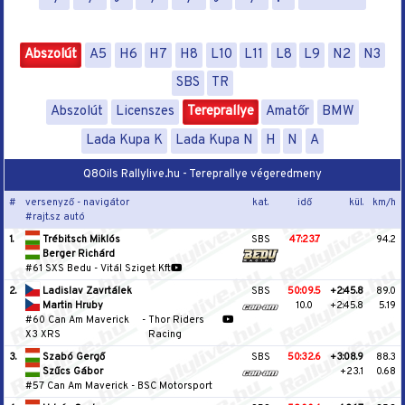
Abszolút
A5
H6
H7
H8
L10
L11
L8
L9
N2
N3
SBS
TR
Abszolút
Licenszes
Tereprallye
Amatőr
BMW
Lada Kupa K
Lada Kupa N
H
N
A
Q8Oils Rallylive.hu - Tereprallye végeredmeny
#
versenyző - navigátor
kat.
idő
kül.
km/h
#rajt.sz autó
1.
Trébitsch Miklós
SBS
47:23.7
94.2
Berger Richárd
#61 SXS Bedu
-
Vitál Sziget Kft
2.
Ladislav Zavrtálek
SBS
50:09.5
+2:45.8
89.0
Martin Hruby
10.0
+2:45.8
5.19
#60 Can Am Maverick
-
Thor Riders
X3 XRS
Racing
3.
Szabó Gergő
SBS
50:32.6
+3:08.9
88.3
Szűcs Gábor
+23.1
0.68
#57 Can Am Maverick
-
BSC Motorsport