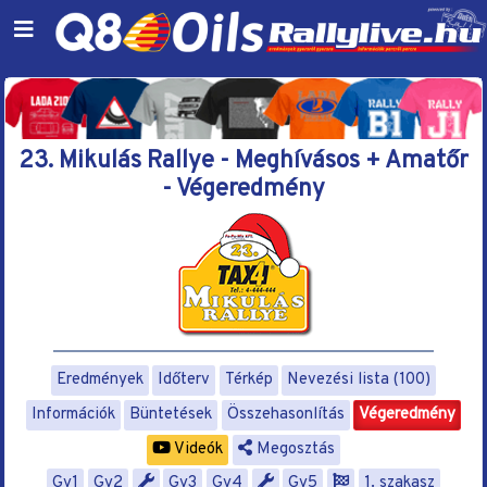
23. Mikulás Rallye - Meghívásos + Amatőr
- Végeredmény
Eredmények
Időterv
Térkép
Nevezési lista (100)
Információk
Büntetések
Összehasonlítás
Végeredmény
Videók
Megosztás
Gy1
Gy2
Gy3
Gy4
Gy5
1. szakasz