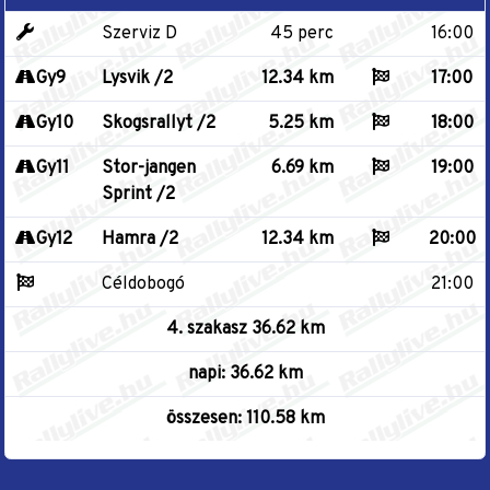
Szerviz D
45 perc
16:00
Gy9
Lysvik /2
12.34 km
17:00
Gy10
Skogsrallyt /2
5.25 km
18:00
Gy11
Stor-jangen
6.69 km
19:00
Sprint /2
Gy12
Hamra /2
12.34 km
20:00
Céldobogó
21:00
4. szakasz 36.62 km
napi: 36.62 km
összesen: 110.58 km