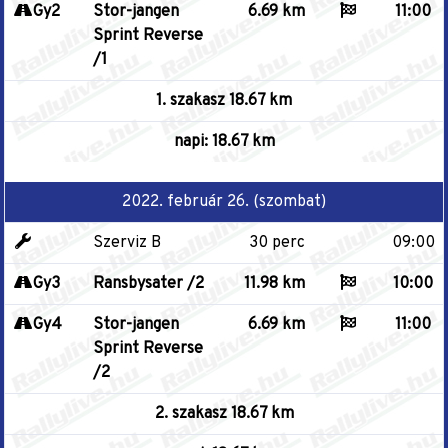
Gy2
Stor-jangen
6.69 km
11:00
Sprint Reverse
/1
1. szakasz 18.67 km
napi: 18.67 km
2022. február 26. (szombat)
Szerviz B
30 perc
09:00
Gy3
Ransbysater /2
11.98 km
10:00
Gy4
Stor-jangen
6.69 km
11:00
Sprint Reverse
/2
2. szakasz 18.67 km