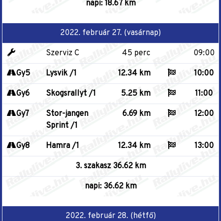
napi: 18.67 km
2022. február 27. (vasárnap)
Szerviz C
45 perc
09:00
Gy5
Lysvik /1
12.34 km
10:00
Gy6
Skogsrallyt /1
5.25 km
11:00
Gy7
Stor-jangen
6.69 km
12:00
Sprint /1
Gy8
Hamra /1
12.34 km
13:00
3. szakasz 36.62 km
napi: 36.62 km
2022. február 28. (hétfő)