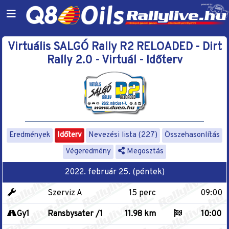
Virtuális SALGÓ Rally R2 RELOADED - Dirt
Rally 2.0 - Virtuál - Időterv
Eredmények
Időterv
Nevezési lista (227)
Összehasonlítás
Végeredmény
Megosztás
2022. február 25. (péntek)
Szerviz A
15 perc
09:00
Gy1
Ransbysater /1
11.98 km
10:00