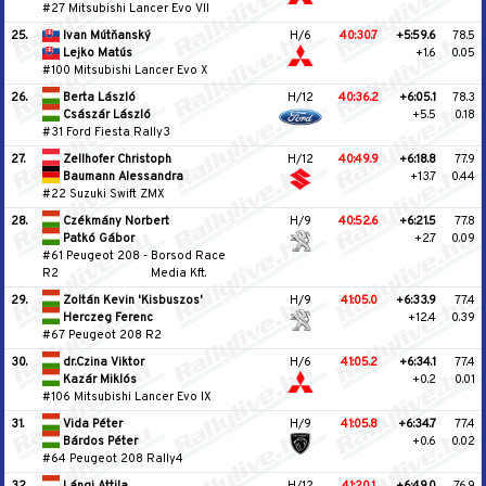
#27 Mitsubishi Lancer Evo VII
25.
Ivan Mútňanský
H/6
40:30.7
+5:59.6
78.5
Lejko Matús
+1.6
0.05
#100 Mitsubishi Lancer Evo X
26.
Berta László
H/12
40:36.2
+6:05.1
78.3
Császár László
+5.5
0.18
#31 Ford Fiesta Rally3
27.
Zellhofer Christoph
H/12
40:49.9
+6:18.8
77.9
Baumann Alessandra
+13.7
0.44
#22 Suzuki Swift ZMX
28.
Czékmány Norbert
H/9
40:52.6
+6:21.5
77.8
Patkó Gábor
+2.7
0.09
#61 Peugeot 208
-
Borsod Race
R2
Media Kft.
29.
Zoltán Kevin 'Kisbuszos'
H/9
41:05.0
+6:33.9
77.4
Herczeg Ferenc
+12.4
0.39
#67 Peugeot 208 R2
30.
dr.Czina Viktor
H/6
41:05.2
+6:34.1
77.4
Kazár Miklós
+0.2
0.01
#106 Mitsubishi Lancer Evo IX
31.
Vida Péter
H/9
41:05.8
+6:34.7
77.4
Bárdos Péter
+0.6
0.02
#64 Peugeot 208 Rally4
32.
Lángi Attila
H/12
41:20.1
+6:49.0
76.9