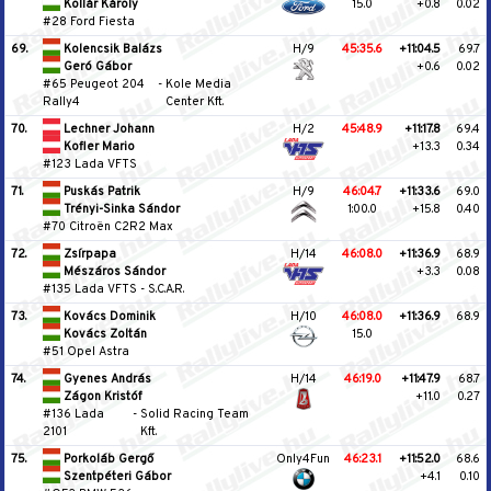
Kollár Károly
15.0
+0.8
0.02
#28 Ford Fiesta
69.
Kolencsik Balázs
H/9
45:35.6
+11:04.5
69.7
Geró Gábor
+0.6
0.02
#65 Peugeot 204
-
Kole Media
Rally4
Center Kft.
70.
Lechner Johann
H/2
45:48.9
+11:17.8
69.4
Kofler Mario
+13.3
0.34
#123 Lada VFTS
71.
Puskás Patrik
H/9
46:04.7
+11:33.6
69.0
Trényi-Sinka Sándor
1:00.0
+15.8
0.40
#70 Citroën C2R2 Max
72.
Zsírpapa
H/14
46:08.0
+11:36.9
68.9
Mészáros Sándor
+3.3
0.08
#135 Lada VFTS
-
S.C.A.R.
73.
Kovács Dominik
H/10
46:08.0
+11:36.9
68.9
Kovács Zoltán
15.0
#51 Opel Astra
74.
Gyenes András
H/14
46:19.0
+11:47.9
68.7
Zágon Kristóf
+11.0
0.27
#136 Lada
-
Solid Racing Team
2101
Kft.
75.
Porkoláb Gergő
Only4Fun
46:23.1
+11:52.0
68.6
Szentpéteri Gábor
+4.1
0.10