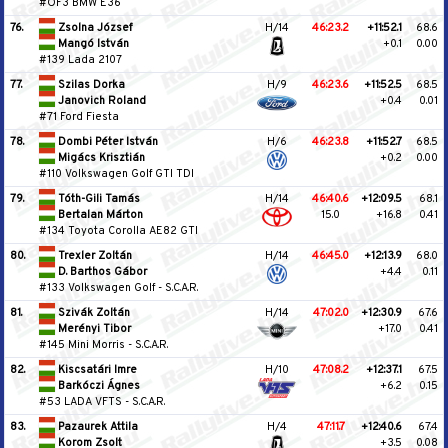
#OF3 BMW E36
76.
Zsolna József
H/14
46:23.2
+11:52.1
68.6
Mangó István
+0.1
0.00
#139 Lada 2107
77.
Szilas Dorka
H/9
46:23.6
+11:52.5
68.5
Janovich Roland
+0.4
0.01
#71 Ford Fiesta
78.
Dombi Péter István
H/6
46:23.8
+11:52.7
68.5
Migács Krisztián
+0.2
0.00
#110 Volkswagen Golf GTI TDI
79.
Tóth-Gili Tamás
H/14
46:40.6
+12:09.5
68.1
Bertalan Márton
15.0
+16.8
0.41
#134 Toyota Corolla AE82 GTI
80.
Trexler Zoltán
H/14
46:45.0
+12:13.9
68.0
D. Barthos Gábor
+4.4
0.11
#133 Volkswagen Golf
-
S.C.A.R.
81.
Szivák Zoltán
H/14
47:02.0
+12:30.9
67.6
Merényi Tibor
+17.0
0.41
#145 Mini Morris
-
S.C.A.R.
82.
Kiscsatári Imre
H/10
47:08.2
+12:37.1
67.5
Barkóczi Ágnes
+6.2
0.15
#53 LADA VFTS
-
S.C.A.R.
83.
Pazaurek Attila
H/4
47:11.7
+12:40.6
67.4
Korom Zsolt
+3.5
0.08