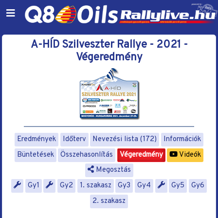
A-HÍD Szilveszter Rallye - 2021 -
Végeredmény
Eredmények
Időterv
Nevezési lista (172)
Információk
Büntetések
Összehasonlítás
Végeredmény
Videók
Megosztás
Gy1
Gy2
1. szakasz
Gy3
Gy4
Gy5
Gy6
2. szakasz