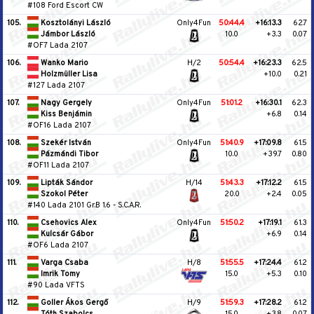
#108 Ford Escort CW
105.
Kosztolányi László
Only4Fun
50:44.4
+16:13.3
62.7
Jámbor László
10.0
+3.3
0.07
#OF7 Lada 2107
106.
Wanko Mario
H/2
50:54.4
+16:23.3
62.5
Holzmüller Lisa
+10.0
0.21
#127 Lada 2107
107.
Nagy Gergely
Only4Fun
51:01.2
+16:30.1
62.3
Kiss Benjámin
+6.8
0.14
#OF16 Lada 2107
108.
Szekér István
Only4Fun
51:40.9
+17:09.8
61.5
Pázmándi Tibor
10.0
+39.7
0.80
#OF11 Lada 2107
109.
Lipták Sándor
H/14
51:43.3
+17:12.2
61.5
Szokol Péter
20.0
+2.4
0.05
#140 Lada 2101 Gr.B 1.6
-
S.C.A.R.
110.
Csehovics Alex
Only4Fun
51:50.2
+17:19.1
61.3
Kulcsár Gábor
+6.9
0.14
#OF6 Lada 2107
111.
Varga Csaba
H/8
51:55.5
+17:24.4
61.2
Imrik Tomy
15.0
+5.3
0.10
#90 Lada VFTS
112.
Goller Ákos Gergő
H/9
51:59.3
+17:28.2
61.2
Tóth Szabolcs
15.0
+3.8
0.07