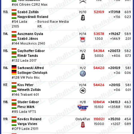
#66 Citroën C2R2 Max
113.
Szabó Zoltán
H/10
52:10.9
+17:39.8
60.9
Nagyváradi Roland
+11.6
0.23
#54 Lada
-
Borsod Race Media
2105
Kft.
114.
Auszmann Gyula
H/14
53:57.8
+19:26.7
58.9
Szabó János
1:30.0
+1:46.9
2.01
#144 Moszkvics 2140
115.
Gaylhoffer Gábor
H/2
54:38.4
+20:07.3
58.2
Rimár Tamás
5:00.0
+40.6
0.73
#132 Lada 2017
116.
Sarkowski Alfred
H/2
54:42.0
+20:10.9
58.1
Sollinger Christoph
+3.6
0.06
#128 VW Polo 86c
117.
Kiss Péter
H/14
54:42.6
+20:11.5
58.1
Németh Zoltán
+0.6
0.01
#146 Trabant 601
118.
Studer Gábor
H/8
1:08:41.4
+34:10.3
46.3
Plesz Márk
15:10.0
+13:58.8
11.83
#85 Lada VFTS
119.
Kovács Roland
Only4Fun
1:10:02.1
+35:31.0
45.4
Varga Vivien
15:00.0
+1:20.7
0.89
#OF9 Lada 21011