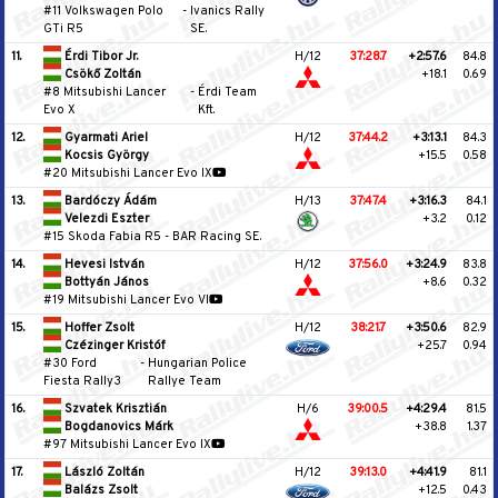
#11 Volkswagen Polo
-
Ivanics Rally
GTi R5
SE.
11.
Érdi Tibor Jr.
H/12
37:28.7
+2:57.6
84.8
Csökő Zoltán
+18.1
0.69
#8 Mitsubishi Lancer
-
Érdi Team
Evo X
Kft.
12.
Gyarmati Ariel
H/12
37:44.2
+3:13.1
84.3
Kocsis György
+15.5
0.58
#20 Mitsubishi Lancer Evo IX
13.
Bardóczy Ádám
H/13
37:47.4
+3:16.3
84.1
Velezdi Eszter
+3.2
0.12
#15 Skoda Fabia R5
-
BAR Racing SE.
14.
Hevesi István
H/12
37:56.0
+3:24.9
83.8
Bottyán János
+8.6
0.32
#19 Mitsubishi Lancer Evo VI
15.
Hoffer Zsolt
H/12
38:21.7
+3:50.6
82.9
Czézinger Kristóf
+25.7
0.94
#30 Ford
-
Hungarian Police
Fiesta Rally3
Rallye Team
16.
Szvatek Krisztián
H/6
39:00.5
+4:29.4
81.5
Bogdanovics Márk
+38.8
1.37
#97 Mitsubishi Lancer Evo IX
17.
László Zoltán
H/12
39:13.0
+4:41.9
81.1
Balázs Zsolt
+12.5
0.43