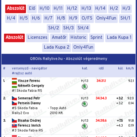
Abszolút
Elő
H/10
H/11
H/12
H/13
H/14
H/2
H/3
H/4
H/5
H/6
H/7
H/8
H/9
O/FS
Only4Fun
SH/1
SH/2
SH/3
SH/4
Abszolút
Licenszes
Amatőr
Historic
Sprint
Lada Kupa 1
Lada Kupa 2
Only4Fun
Q8Oils Rallylive.hu - Abszolút végeredmeny
#
versenyző - navigátor
kat.
idő
kül.
km/h
#rajt.sz autó
1.
Vincze Ferenc
H/13
34:31.1
92.1
Németh Gergely
#1 Skoda Fabia R5
2.
Semerad Petr
H/13
34:34.3
+3.2
92.0
Persein Danny
+3.2
0.14
#5 Skoda Fabia
-
Topp Autó
Rally2 Evo
2010 Kft.
3.
Bisaha Ondrej
H/13
34:38.6
+7.5
91.8
Ferencz Imrich
+4.3
0.19
#3 Skoda Fabia R5