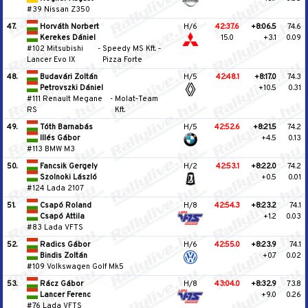
#39 Nissan Z350
47.
Horváth Norbert
H/6
42:37.6
+8:06.5
74.6
Kerekes Dániel
15.0
+3.1
0.09
#102 Mitsubishi
-
Speedy MS Kft. ‐
Lancer Evo IX
Pizza Forte
48.
Budavári Zoltán
H/5
42:48.1
+8:17.0
74.3
Petrovszki Dániel
+10.5
0.31
#111 Renault Megane
-
Molat‐Team
RS
Kft.
49.
Tóth Barnabás
H/5
42:52.6
+8:21.5
74.2
Illés Gábor
+4.5
0.13
#113 BMW M3
50.
Fancsik Gergely
H/2
42:53.1
+8:22.0
74.2
Szolnoki László
+0.5
0.01
#124 Lada 2107
51.
Csapó Roland
H/8
42:54.3
+8:23.2
74.1
Csapó Attila
+1.2
0.03
#83 Lada VFTS
52.
Radics Gábor
H/6
42:55.0
+8:23.9
74.1
Bindis Zoltán
+0.7
0.02
#109 Volkswagen Golf Mk5
53.
Rácz Gábor
H/8
43:04.0
+8:32.9
73.8
Lancer Ferenc
+9.0
0.26
#76 Lada VFTS