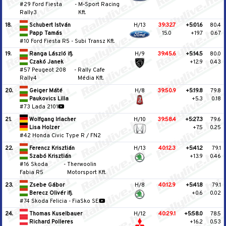
#29 Ford Fiesta
-
M‐Sport Racing
Rally3
Kft.
18.
Schubert István
H/13
39:32.7
+5:01.6
80.4
Papp Tamás
15.0
+19.7
0.67
#10 Ford Fiesta R5
-
Subi Transz Kft.
19.
Ranga László ifj.
H/9
39:45.6
+5:14.5
80.0
Czakó Janek
+12.9
0.43
#57 Peugeot 208
-
Rally Cafe
Rally4
Média Kft.
20.
Geiger Máté
H/8
39:50.9
+5:19.8
79.8
Paukovics Lilla
+5.3
0.18
#73 Lada 2101
21.
Wolfgang Irlacher
H/10
39:58.4
+5:27.3
79.6
Lisa Holzer
+7.5
0.25
#42 Honda Civic Type R / FN2
22.
Ferencz Krisztián
H/13
40:12.3
+5:41.2
79.1
Szabó Krisztián
+13.9
0.46
#16 Skoda
-
Therwoolin
Fabia R5
Motorsport Kft.
23.
Zsebe Gábor
H/8
40:12.9
+5:41.8
79.1
Berecz Olivér ifj.
+0.6
0.02
#74 Skoda Felicia
-
FiaSko SE
24.
Thomas Kuselbauer
H/12
40:29.1
+5:58.0
78.5
Richard Polleres
+16.2
0.53