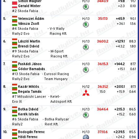
4.
Simon Wagner
H/13
34:40.9
+9.8
91.7
Gerald Winter
+2.3
0.10
#2 Skoda Fabia
5.
Velenczei Ádám
H/13
35:17.0
+45.9
90.1
Vánsza Zsolt
+36.1
1.56
#4 Skoda Fabia
-
V‐V Rally
Rally2 Evo
Racing Kft.
6.
László Martin
H/13
36:00.2
+1:29.1
88.3
Brendi Dávid
+43.2
1.80
#9 Skoda Fabia
-
M‐Sport
Rally2 Evo
Racing Kft.
7.
Puskádi János
H/13
36:15.3
+1:44.2
87.7
Gódor Barnabás
+15.1
0.61
#13 Skoda Fabia
-
Eurosol Racing
Rally2 Evo
Team Hungary
8.
Kazár Miklós
H/12
36:31.2
+2:00.1
87.1
Begala Tamás
15.0
+15.9
0.64
#7 Mitsubishi Lancer
-
Kelet‐
Evo IX
Autósport Kft.
9.
Botka Dávid
H/13
36:46.4
+2:15.3
86.5
Kerék István
+15.2
0.60
#6 Skoda Fabia
-
Botka Rallycar
Rally2
Rent Kft.
10.
Bodogán Ferenc
H/13
37:10.6
+2:39.5
85.5
Hódi Ferenc
+24.2
0.94