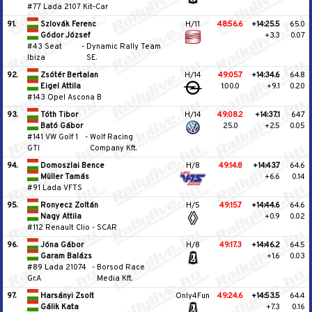
#77 Lada 2107 Kit‐Car
91.
Szlovák Ferenc
H/11
48:56.6
+14:25.5
65.0
Gódor József
+3.3
0.07
#43 Seat
-
Dynamic Rally Team
Ibiza
SE.
92.
Zsótér Bertalan
H/14
49:05.7
+14:34.6
64.8
Eigel Attila
1:00.0
+9.1
0.20
#143 Opel Ascona B
93.
Tóth Tibor
H/14
49:08.2
+14:37.1
64.7
Bató Gábor
25.0
+2.5
0.05
#141 VW Golf 1
-
Wolf Racing
GTI
Company Kft.
94.
Domoszlai Bence
H/8
49:14.8
+14:43.7
64.6
Müller Tamás
+6.6
0.14
#91 Lada VFTS
95.
Ronyecz Zoltán
H/5
49:15.7
+14:44.6
64.6
Nagy Attila
+0.9
0.02
#112 Renault Clio
-
SCAR
96.
Jóna Gábor
H/8
49:17.3
+14:46.2
64.5
Garam Balázs
+1.6
0.03
#89 Lada 21074
-
Borsod Race
Gr.A
Media Kft.
97.
Harsányi Zsolt
Only4Fun
49:24.6
+14:53.5
64.4
Gálik Kata
+7.3
0.16