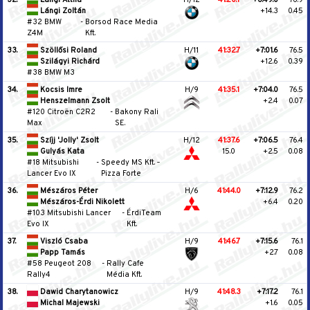
Lángi Zoltán
+14.3
0.45
#32 BMW
-
Borsod Race Media
Z4M
Kft.
33.
Szöllősi Roland
H/11
41:32.7
+7:01.6
76.5
Szilágyi Richárd
+12.6
0.39
#38 BMW M3
34.
Kocsis Imre
H/9
41:35.1
+7:04.0
76.5
Henszelmann Zsolt
+2.4
0.07
#120 Citroën C2R2
-
Bakony Rali
Max
SE.
35.
Szíjj 'Jolly' Zsolt
H/12
41:37.6
+7:06.5
76.4
Gulyás Kata
15.0
+2.5
0.08
#18 Mitsubishi
-
Speedy MS Kft. ‐
Lancer Evo IX
Pizza Forte
36.
Mészáros Péter
H/6
41:44.0
+7:12.9
76.2
Mészáros-Érdi Nikolett
+6.4
0.20
#103 Mitsubishi Lancer
-
ÉrdiTeam
Evo IX
Kft.
37.
Viszló Csaba
H/9
41:46.7
+7:15.6
76.1
Papp Tamás
+2.7
0.08
#58 Peugeot 208
-
Rally Cafe
Rally4
Média Kft.
38.
Dawid Charytanowicz
H/9
41:48.3
+7:17.2
76.1
Michal Majewski
+1.6
0.05