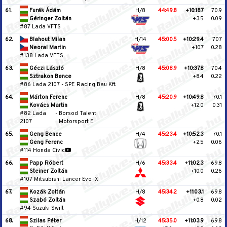
61.
Furák Ádám
H/8
44:49.8
+10:18.7
70.9
Géringer Zoltán
+3.5
0.09
#87 Lada VFTS
62.
Blahout Milan
H/14
45:00.5
+10:29.4
70.7
Neoral Martin
+10.7
0.28
#138 Lada VFTS
63.
Géczi László
H/8
45:08.9
+10:37.8
70.4
Sztrakon Bence
+8.4
0.22
#86 Lada 2107
-
SPE Racing Bau Kft.
64.
Márton Ferenc
H/8
45:20.9
+10:49.8
70.1
Kovács Martin
+12.0
0.31
#82 Lada
-
Borsod Talent
2107
Motorsport E.
65.
Geng Bence
H/4
45:23.4
+10:52.3
70.1
Geng Ferenc
+2.5
0.06
#114 Honda Civic
66.
Papp Róbert
H/6
45:33.4
+11:02.3
69.8
Steiner Zoltán
+10.0
0.26
#107 Mitsubishi Lancer Evo IX
67.
Kozák Zoltán
H/8
45:34.2
+11:03.1
69.8
Szabó Zoltán
+0.8
0.02
#94 Suzuki Swift
68.
Szilas Péter
H/12
45:35.0
+11:03.9
69.8