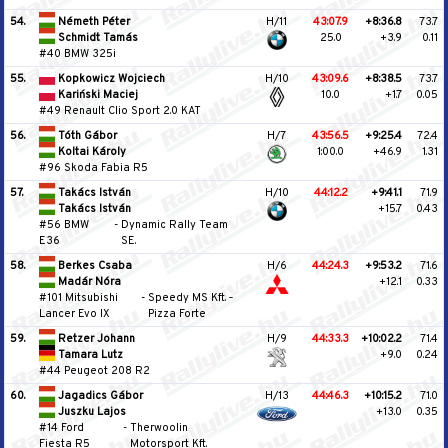
54.
Németh Péter
H/11
43:07.9
+8:36.8
73.7
Schmidt Tamás
25.0
+3.9
0.11
#40 BMW 325i
55.
Kopkowicz Wojciech
H/10
43:09.6
+8:38.5
73.7
Kariński Maciej
10.0
+1.7
0.05
#49 Renault Clio Sport 2.0 KAT
56.
Tóth Gábor
H/7
43:56.5
+9:25.4
72.4
Koltai Károly
1:00.0
+46.9
1.31
#96 Skoda Fabia R5
57.
Takács István
H/10
44:12.2
+9:41.1
71.9
Takács István
+15.7
0.43
#56 BMW
-
Dynamic Rally Team
E36
SE.
58.
Berkes Csaba
H/6
44:24.3
+9:53.2
71.6
Madár Nóra
+12.1
0.33
#101 Mitsubishi
-
Speedy MS Kft. ‐
Lancer Evo IX
Pizza Forte
59.
Retzer Johann
H/9
44:33.3
+10:02.2
71.4
Tamara Lutz
+9.0
0.24
#44 Peugeot 208 R2
60.
Jagadics Gábor
H/13
44:46.3
+10:15.2
71.0
Juszku Lajos
+13.0
0.35
#14 Ford
-
Therwoolin
Fiesta R5
Motorsport Kft.