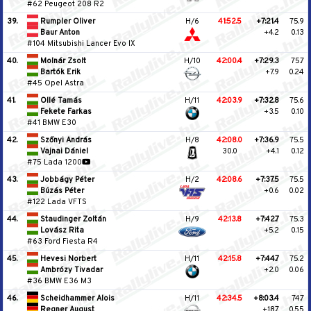
#62 Peugeot 208 R2
39.
Rumpler Oliver
H/6
41:52.5
+7:21.4
75.9
Baur Anton
+4.2
0.13
#104 Mitsubishi Lancer Evo IX
40.
Molnár Zsolt
H/10
42:00.4
+7:29.3
75.7
Bartók Erik
+7.9
0.24
#45 Opel Astra
41.
Ollé Tamás
H/11
42:03.9
+7:32.8
75.6
Fekete Farkas
+3.5
0.10
#41 BMW E30
42.
Szőnyi András
H/8
42:08.0
+7:36.9
75.5
Vajnai Dániel
30.0
+4.1
0.12
#75 Lada 1200
43.
Jobbágy Péter
H/2
42:08.6
+7:37.5
75.5
Búzás Péter
+0.6
0.02
#122 Lada VFTS
44.
Staudinger Zoltán
H/9
42:13.8
+7:42.7
75.3
Lovász Rita
+5.2
0.15
#63 Ford Fiesta R4
45.
Hevesi Norbert
H/11
42:15.8
+7:44.7
75.2
Ambrózy Tivadar
+2.0
0.06
#36 BMW E36 M3
46.
Scheidhammer Alois
H/11
42:34.5
+8:03.4
74.7
Regner August
+18.7
0.55