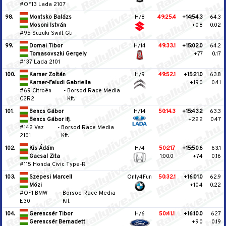
#OF13 Lada 2107
98.
Montsko Balázs
H/8
49:25.4
+14:54.3
64.3
Mosoni István
+0.8
0.02
#95 Suzuki Swift Gti
99.
Dornai Tibor
H/14
49:33.1
+15:02.0
64.2
Tomasovszki Gergely
+7.7
0.17
#137 Lada 2101
100.
Karner Zoltán
H/9
49:52.1
+15:21.0
63.8
Karner-Faludi Gabriella
+19.0
0.41
#69 Citroën
-
Borsod Race Media
C2R2
Kft.
101.
Bencs Gábor
H/14
50:14.3
+15:43.2
63.3
Bencs Gábor ifj.
+22.2
0.47
#142 Vaz
-
Borsod Race Media
2101
Kft.
102.
Kis Ádám
H/4
50:21.7
+15:50.6
63.1
Gacsal Zita
1:00.0
+7.4
0.16
#115 Honda Civic Type‐R
103.
Szepesi Marcell
Only4Fun
50:32.1
+16:01.0
62.9
Mózi
+10.4
0.22
#OF1 BMW
-
Borsod Race Media
E30
Kft.
104.
Gerencsér Tibor
H/6
50:41.1
+16:10.0
62.7
Gerencsér Bernadett
+9.0
0.19