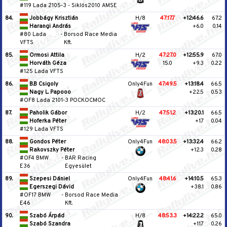
#119 Lada 2105‐3
-
Siklós2010 AMSE
84.
Jobbágy Krisztián
H/8
47:17.7
+12:46.6
67.2
Harangi András
+6.0
0.14
#80 Lada
-
Borsod Race Media
VFTS
Kft.
85.
Ormosi Attila
H/2
47:27.0
+12:55.9
67.0
Horváth Géza
15.0
+9.3
0.22
#125 Lada VFTS
86.
B.B Csigoly
Only4Fun
47:49.5
+13:18.4
66.5
Nagy L. Papooo
+22.5
0.53
#OF8 Lada 2101‐3 POCKOCMOC
87.
Paholik Gábor
H/2
47:51.2
+13:20.1
66.5
Hoferka Péter
+1.7
0.04
#129 Lada VFTS
88.
Gondos Péter
Only4Fun
48:03.5
+13:32.4
66.2
Rakovszky Péter
+12.3
0.28
#OF4 BMW
-
BAR Racing
E36
Egyesület
89.
Szepesi Dániel
Only4Fun
48:41.6
+14:10.5
65.3
Egerszegi Dávid
+38.1
0.86
#OF17 BMW
-
Borsod Race Media
E46
Kft.
90.
Szabó Árpád
H/8
48:53.3
+14:22.2
65.0
Szabó Szandra
+11.7
0.26