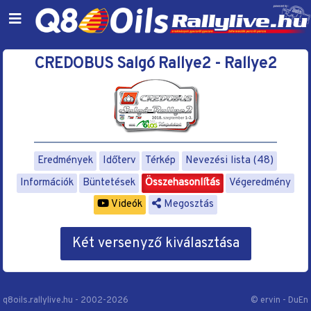
CREDOBUS Salgó Rallye2 - Rallye2
Eredmények
Időterv
Térkép
Nevezési lista (48)
Információk
Büntetések
Összehasonlítás
Végeredmény
Videók
Megosztás
Két versenyző kiválasztása
q8oils.rallylive.hu - 2002-2026
© ervin - DuEn