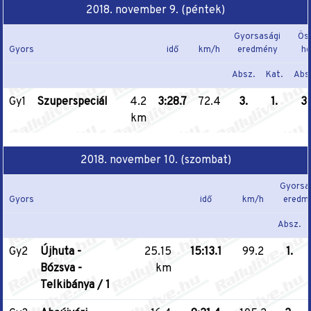
2018. november 9. (péntek)
Gyorsasági
Ös
Gyors
idő
km/h
eredmény
he
Absz.
Kat.
Abs
Gy1
Szuperspeciál
4.2
3:28.7
72.4
3.
1.
3.
km
2018. november 10. (szombat)
Gyorsa
Gyors
idő
km/h
eredm
Absz.
Gy2
Újhuta -
25.15
15:13.1
99.2
1.
Bózsva -
km
Telkibánya / 1