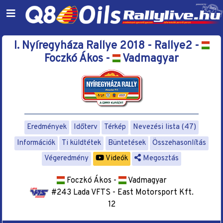
I. Nyíregyháza Rallye 2018 - Rallye2 -
Foczkó Ákos -
Vadmagyar
Eredmények
Időterv
Térkép
Nevezési lista (47)
Információk
Ti küldtétek
Büntetések
Összehasonlítás
Végeredmény
Videók
Megosztás
Foczkó Ákos -
Vadmagyar
#243 Lada VFTS - East Motorsport Kft.
12