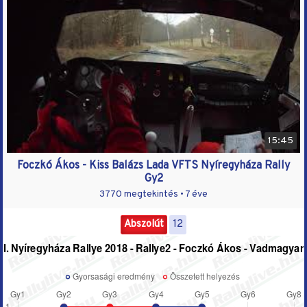
15:45
Foczkó Ákos - Kiss Balázs Lada VFTS Nyíregyháza Rally
Gy2
3770 megtekintés •
7 éve
Abszolút
12