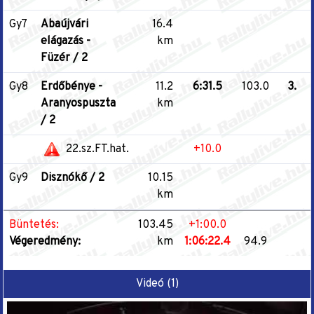
Gy7
Abaújvári
16.4
elágazás -
km
Füzér / 2
Gy8
Erdőbénye -
11.2
6:31.5
103.0
3.
Aranyospuszta
km
/ 2
22.sz.FT.hat.
+10.0
Gy9
Disznókő / 2
10.15
km
Büntetés:
103.45
+1:00.0
Végeredmény:
km
1:06:22.4
94.9
Videó (1)