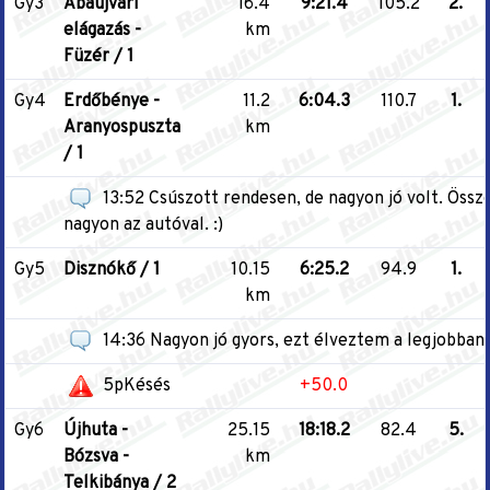
Gy3
Abaújvári
16.4
9:21.4
105.2
2.
elágazás -
km
Füzér / 1
Gy4
Erdőbénye -
11.2
6:04.3
110.7
1.
Aranyospuszta
km
/ 1
13:52 Csúszott rendesen, de nagyon jó volt. Öss
nagyon az autóval. :)
Gy5
Disznókő / 1
10.15
6:25.2
94.9
1.
km
14:36 Nagyon jó gyors, ezt élveztem a legjobban.
5pKésés
+50.0
Gy6
Újhuta -
25.15
18:18.2
82.4
5.
Bózsva -
km
Telkibánya / 2