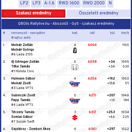
LP2
LP3
A-1.6
RWD 1600
RWD 2000
N
Szakasz eredmény
Összetett eredmény
Q8Oils Rallylive.hu - Abszolút - Gy5 - szakasz eredmény
#
versenyző - navigátor
kat.
idő
kül.
km/h
#rajt.sz autó
1.
Molnár Zoltán
4
6:06.4
110.5
Molnár György
#6 Lada 2105
2.
ifj Géringer Zoltán
5
6:09.8
+3.4
109.5
Tőke Tamás
+3.4
0.30
#1 Honda Civic
3.
Hulmann Gábor
4
6:25.6
+19.2
105.0
Molnár Zsolt
+15.8
1.71
#3 Lada VFTS
4.
Gubinczki Zsolt
5
6:27.1
+20.7
104.6
Papp Tamás
+1.5
1.84
#4 Lada VFTS
5.
Téczely Tamás
3
6:31.7
+25.3
103.4
Somlai Gábor
+4.6
2.25
#7 Suzuki Swift
6.
Gajdácsy - Zombori Ákos
4
6:36.1
+29.7
102.2