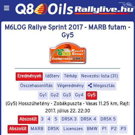
M6LOG Rallye Sprint 2017 - MARB futam -
Gy5
Eredmények
Időterv
Térkép
Nevezési lista (31)
Összehasonlítás
Végeredmény
Megosztás
Gy1
Gy2
Gy3
Gy4
Gy5
(Gy5) Hosszúhetény - Zobákpuszta - Vasas 11.25 km, Rajt:
2017. július 22. 22:30
Abszolút
3
4
5
DRSK 3
DRSK 4
DRSK 5
Abszolút
MARB
DRSK
Licenszes
BMW
P1
P2
P3