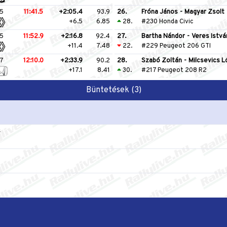
5
11:41.5
+2:05.4
93.9
26.
Fróna János
-
Magyar Zsolt
+6.5
6.85
28.
#230 Honda Civic
5
11:52.9
+2:16.8
92.4
27.
Bartha Nándor
-
Veres Istv
+11.4
7.48
22.
#229 Peugeot 206 GTI
7
12:10.0
+2:33.9
90.2
28.
Szabó Zoltán
-
Milcsevics L
+17.1
8.41
30.
#217 Peugeot 208 R2
Büntetések (3)
s