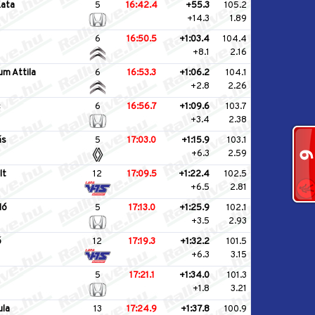
Kata
5
16:42.4
+55.3
105.2
+14.3
1.89
6
16:50.5
+1:03.4
104.4
+8.1
2.16
um Attila
6
16:53.3
+1:06.2
104.1
+2.8
2.26
c
6
16:56.7
+1:09.6
103.7
+3.4
2.38
ás
5
17:03.0
+1:15.9
103.1
+6.3
2.59
lt
12
17:09.5
+1:22.4
102.5
+6.5
2.81
ló
5
17:13.0
+1:25.9
102.1
+3.5
2.93
ó
12
17:19.3
+1:32.2
101.5
+6.3
3.15
5
17:21.1
+1:34.0
101.3
+1.8
3.21
ula
13
17:24.9
+1:37.8
100.9