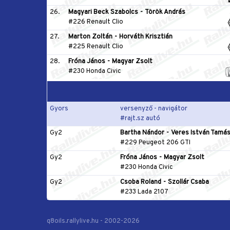
26.
Magyari Beck Szabolcs
-
Török András
#226 Renault Clio
27.
Marton Zoltán
-
Horváth Krisztián
#225 Renault Clio
28.
Fróna János
-
Magyar Zsolt
#230 Honda Civic
Gyors
versenyző - navigátor
#rajt.sz autó
Gy2
Bartha Nándor
-
Veres István Tamá
#229 Peugeot 206 GTI
Gy2
Fróna János
-
Magyar Zsolt
#230 Honda Civic
Gy2
Csoba Roland
-
Szollár Csaba
#233 Lada 2107
q8oils.rallylive.hu - 2002-2026