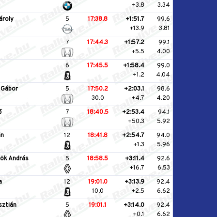
+3.8
3.34
ároly
5
17:38.8
+1:51.7
99.6
+13.9
3.81
7
17:44.3
+1:57.2
99.1
+5.5
4.00
6
17:45.5
+1:58.4
99.0
+1.2
4.04
 Gábor
5
17:50.2
+2:03.1
98.6
30.0
+4.7
4.20
ő
7
18:40.5
+2:53.4
94.1
+50.3
5.92
án
12
18:41.8
+2:54.7
94.0
+1.3
5.96
ök András
5
18:58.5
+3:11.4
92.6
+16.7
6.53
a
12
19:01.0
+3:13.9
92.4
10.0
+2.5
6.62
sztián
5
19:01.1
+3:14.0
92.4
+0.1
6.62