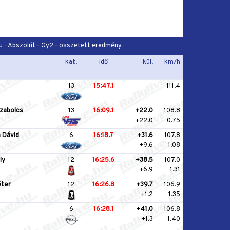
hu - Abszolút - Gy2 - összetett eredmény
kat.
idő
kül.
km/h
13
15:47.1
111.4
zabolcs
13
16:09.1
+22.0
108.8
+22.0
0.75
 Dávid
6
16:18.7
+31.6
107.8
+9.6
1.08
ly
12
16:25.6
+38.5
107.0
+6.9
1.31
éter
12
16:26.8
+39.7
106.9
+1.2
1.35
6
16:28.1
+41.0
106.8
+1.3
1.40