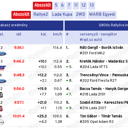
Abszolút
5
6
7
11
12
13
Abszolút
Rallye2
Lada Kupa
2WD
MARB Egyedi
 szakasz eredmény
Q8Oils Rallylive.
at.
idő
kül.
km/h
#
versenyző - navigátor
#rajt.sz autó
13
9:36.1
114.4
1.
Ráti Gergő
-
Borók István
#201 Ford MK2
13
9:46.2
+10.1
112.4
2.
Krehlik Nándor
-
Madarász S
+10.1
0.55
5.
#204 Lada VFTS
6
9:48.3
+12.2
112.0
3.
Trencsényi Vince
-
Pannuska
+2.1
0.67
8.
#202 Ford Fiesta R2T
12
9:56.0
+19.9
110.5
4.
Bacsa Tamás
-
Hanyik Gerge
+7.7
1.09
7.
#218 Lada 2101
12
9:57.1
+21.0
110.3
5.
Szabó Attila
-
Keresztesi P
+1.1
1.15
9.
#216 Lada 2107
6
10:01.4
+25.3
109.5
6.
Tim Gábor
-
Tímár Tamás
+4.3
1.38
#205 Opel Adam R2