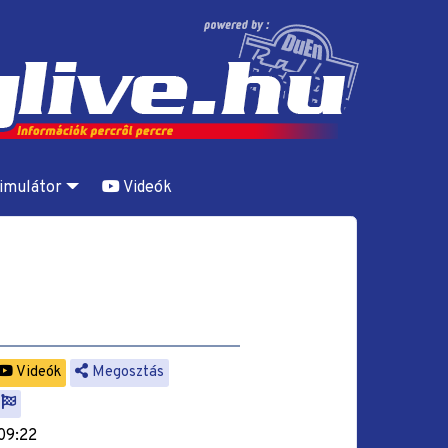
imulátor
Videók
Videók
Megosztás
 09:22