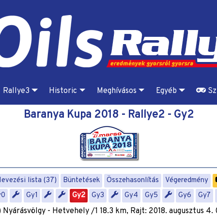
Rallye3
Historic
Meghívásos
Egyéb
Sz
Baranya Kupa 2018 - Rallye2 - Gy2
evezési lista (37)
Büntetések
Összehasonlítás
Végeredmény
y0
Gy1
Gy2
Gy3
Gy4
Gy5
Gy6
Gy7
 Nyárásvölgy - Hetvehely /1 18.3 km, Rajt: 2018. augusztus 4.