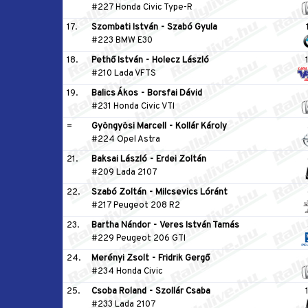
#227 Honda Civic Type-R
17.
Szombati István
-
Szabó Gyula
#223 BMW E30
18.
Pethő István
-
Holecz László
#210 Lada VFTS
19.
Balics Ákos
-
Borsfai Dávid
#231 Honda Civic VTI
=
Gyöngyösi Marcell
-
Kollár Károly
#224 Opel Astra
21.
Baksai László
-
Erdei Zoltán
#209 Lada 2107
22.
Szabó Zoltán
-
Milcsevics Lóránt
#217 Peugeot 208 R2
23.
Bartha Nándor
-
Veres István Tamás
#229 Peugeot 206 GTI
24.
Merényi Zsolt
-
Fridrik Gergő
#234 Honda Civic
25.
Csoba Roland
-
Szollár Csaba
#233 Lada 2107