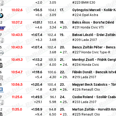
+2.0
3.05
#223 BMW E30
13
10:32.6
+56.5
104.1
17.
Gyöngyösi Marcell
-
Kollár K
+0.6
3.09
#224 Opel Astra
12
10:37.2
+1:01.1
103.4
18.
Balics Ákos
-
Borsfai Dávid
+4.6
3.34
20.
#231 Honda Civic VTI
7
10:43.5
+1:07.4
102.4
19.
Baksai László
-
Erdei Zoltán
+6.3
3.68
#209 Lada 2107
5
10:43.5
+1:07.4
102.4
20.
Bencs Zoltán Péter
-
Bencs
3.68
27.
#227 Honda Civic Type-R
6
10:49.3
+1:13.2
101.5
21.
Merényi Zsolt
-
Fridrik Gerg
+5.8
4.00
24.
#234 Honda Civic
6
10:54.7
+1:18.6
100.6
22.
Fábián Donát
-
Bencsik Istv
+5.4
4.30
29.
#219 Lada 2107
5
10:56.5
+1:20.4
100.4
23.
Magyari Beck Szabolcs
-
Tör
+1.8
4.39
26.
#226 Renault Clio
7
11:25.6
+1:49.5
96.1
24.
Csoba Roland
-
Szollár Csab
+29.1
5.98
25.
#233 Lada 2107
12
11:35.0
+1:58.9
94.8
25.
Marton Zoltán
-
Horváth Kri
+9.4
6.50
23.
#225 Renault Clio