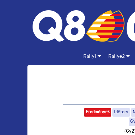
Rally1
Rallye2
Eredmények
Időterv
N
G
(Gy2)