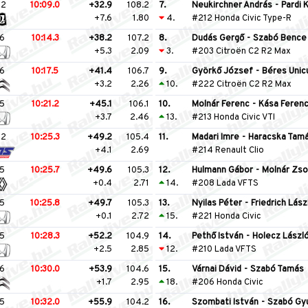
12
10:09.0
+32.9
108.2
7.
Neukirchner András
-
Pardi 
+7.6
1.80
4.
#212 Honda Civic Type-R
6
10:14.3
+38.2
107.2
8.
Dudás Gergő
-
Szabó Bence
+5.3
2.09
3.
#203 Citroën C2 R2 Max
6
10:17.5
+41.4
106.7
9.
Györkő József
-
Béres Unic
+3.2
2.26
10.
#222 Citroën C2 R2 Max
5
10:21.2
+45.1
106.1
10.
Molnár Ferenc
-
Kása Feren
+3.7
2.46
13.
#213 Honda Civic VTI
12
10:25.3
+49.2
105.4
11.
Madari Imre
-
Haracska Tam
+4.1
2.69
#214 Renault Clio
5
10:25.7
+49.6
105.3
12.
Hulmann Gábor
-
Molnár Zso
+0.4
2.71
14.
#208 Lada VFTS
5
10:25.8
+49.7
105.3
13.
Nyilas Péter
-
Friedrich Lász
+0.1
2.72
15.
#221 Honda Civic
5
10:28.3
+52.2
104.9
14.
Pethő István
-
Holecz Lászl
+2.5
2.85
12.
#210 Lada VFTS
6
10:30.0
+53.9
104.6
15.
Várnai Dávid
-
Szabó Tamás
+1.7
2.95
18.
#206 Honda Civic
5
10:32.0
+55.9
104.2
16.
Szombati István
-
Szabó Gy