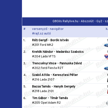
Q8Oils Rallylive.hu - Abszolút - Gy2 -
#
versenyző - navigátor
k
#rajt.sz autó
1.
Ráti Gergő
-
Borók István
#201 Ford MK2
2.
Krehlik Nándor
-
Madarász Szabolcs
#204 Lada VFTS
3.
Trencsényi Vince
-
Pannuska Dávid
#202 Ford Fiesta R2T
4.
Szabó Attila
-
Keresztesi Péter
#216 Lada 2107
5.
Bacsa Tamás
-
Hanyik Gergely
#218 Lada 2101
6.
Tim Gábor
-
Tímár Tamás
#205 Opel Adam R2