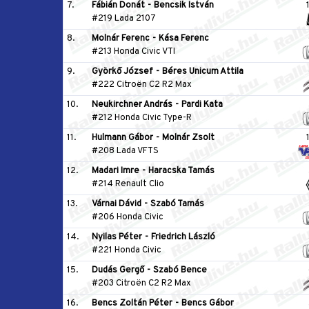
7.
Fábián Donát
-
Bencsik István
#219 Lada 2107
8.
Molnár Ferenc
-
Kása Ferenc
#213 Honda Civic VTI
9.
Györkő József
-
Béres Unicum Attila
#222 Citroën C2 R2 Max
10.
Neukirchner András
-
Pardi Kata
#212 Honda Civic Type-R
11.
Hulmann Gábor
-
Molnár Zsolt
#208 Lada VFTS
12.
Madari Imre
-
Haracska Tamás
#214 Renault Clio
13.
Várnai Dávid
-
Szabó Tamás
#206 Honda Civic
14.
Nyilas Péter
-
Friedrich László
#221 Honda Civic
15.
Dudás Gergő
-
Szabó Bence
#203 Citroën C2 R2 Max
16.
Bencs Zoltán Péter
-
Bencs Gábor