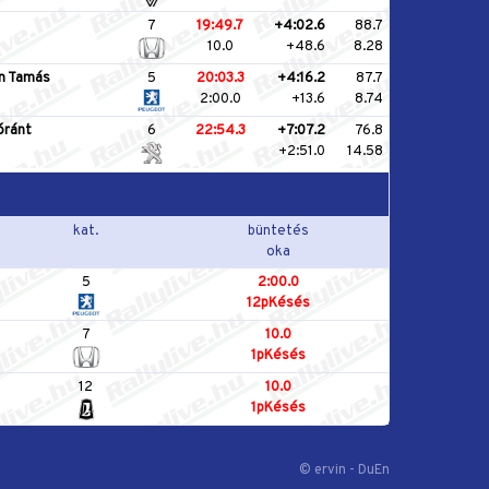
7
19:49.7
+4:02.6
88.7
10.0
+48.6
8.28
án Tamás
5
20:03.3
+4:16.2
87.7
2:00.0
+13.6
8.74
óránt
6
22:54.3
+7:07.2
76.8
+2:51.0
14.58
kat.
büntetés
oka
5
2:00.0
12pKésés
7
10.0
1pKésés
12
10.0
1pKésés
© ervin - DuEn