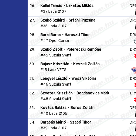
26.
Kállai Tamás
-
Lakatos Miklós
DR
#37 Lada 2107
27.
Szabó Szilárd
-
Srtáhl Fruzsina
DR
#36 Lada 2107
28.
Burai Barna
-
Haraszti Tibor
DR
#47 Opel Corsa
29.
Szabó Zsolt
-
Polereczki Ramóna
DR
#45 Suzuki Swift
30.
Bajusz Krisztián
-
Keszeli Zoltán
#15 Lada VFTS
31.
Lengyel László
-
Wesz Viktória
DR
#46 Suzuki Swift
32.
Szvatek Krisztián
-
Bogdanovics Márk
DR
#48 Suzuki Swift
33.
Kovács Balázs
-
Boros Zoltán
DR
#40 Lada 2105
34.
Barabás Márió
-
Szabó Tibor
DR
#39 Lada 2107