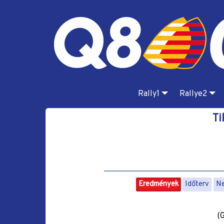
Rally1
Rallye2
Ti
Eredmények
Időterv
Ne
(G