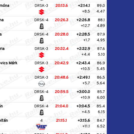
amóna
DRSK-3
20:13.6
+2:14.1
89.0
+8.5
4.47
ina
DRSK-4
20:26.3
+2:26.8
88.1
+12.7
4.89
s
DRSK-4
20:28.0
+2:28.5
87.9
+1.7
4.95
ria
DRSK-3
20:32.4
+2:32.9
87.6
+4.4
5.10
vics Márk
DRSK-3
20:42.9
+2:43.4
86.9
+10.5
5.45
DRSK-3
20:48.6
+2:49.1
86.5
+5.7
5.64
DRSK-4
20:59.5
+3:00.0
85.7
+10.9
6.00
án
DRSK-4
21:04.0
+3:04.5
85.4
+4.5
6.15
oltán
4
21:15.1
+3:15.6
84.7
+11.1
6.52