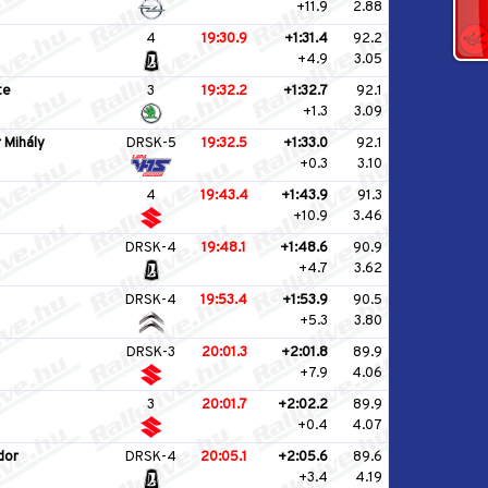
+11.9
2.88
4
19:30.9
+1:31.4
92.2
+4.9
3.05
te
3
19:32.2
+1:32.7
92.1
+1.3
3.09
 Mihály
DRSK-5
19:32.5
+1:33.0
92.1
+0.3
3.10
4
19:43.4
+1:43.9
91.3
+10.9
3.46
DRSK-4
19:48.1
+1:48.6
90.9
+4.7
3.62
DRSK-4
19:53.4
+1:53.9
90.5
+5.3
3.80
DRSK-3
20:01.3
+2:01.8
89.9
+7.9
4.06
3
20:01.7
+2:02.2
89.9
+0.4
4.07
dor
DRSK-4
20:05.1
+2:05.6
89.6
+3.4
4.19