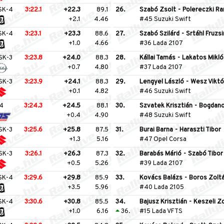
SK-4
3:22.1
+22.3
89.1
26.
Szabó Zsolt
-
Polereczki R
+2.1
4.46
#45 Suzuki Swift
SK-4
3:23.1
+23.3
88.6
27.
Szabó Szilárd
-
Srtáhl Fruzs
+1.0
4.66
#36 Lada 2107
SK-3
3:23.8
+24.0
88.3
28.
Kállai Tamás
-
Lakatos Mikló
+0.7
4.80
#37 Lada 2107
SK-3
3:23.9
+24.1
88.3
29.
Lengyel László
-
Wesz Viktó
+0.1
4.82
#46 Suzuki Swift
4
3:24.3
+24.5
88.1
30.
Szvatek Krisztián
-
Bogdano
+0.4
4.90
#48 Suzuki Swift
SK-3
3:25.6
+25.8
87.5
31.
Burai Barna
-
Haraszti Tibor
+1.3
5.16
#47 Opel Corsa
SK-3
3:26.1
+26.3
87.3
32.
Barabás Márió
-
Szabó Tibor
+0.5
5.26
#39 Lada 2107
SK-4
3:29.6
+29.8
85.9
33.
Kovács Balázs
-
Boros Zolt
+3.5
5.96
#40 Lada 2105
SK-4
3:30.6
+30.8
85.5
34.
Bajusz Krisztián
-
Keszeli Z
+1.0
6.16
36.
#15 Lada VFTS