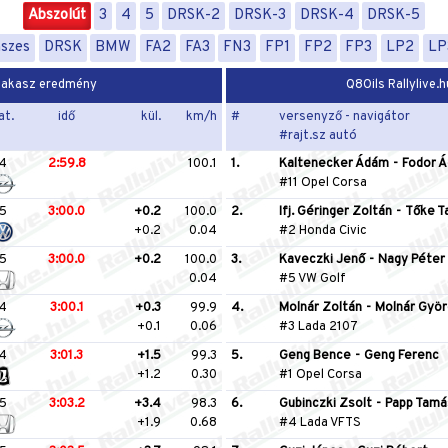
Abszolút
3
4
5
DRSK-2
DRSK-3
DRSK-4
DRSK-5
nszes
DRSK
BMW
FA2
FA3
FN3
FP1
FP2
FP3
LP2
LP
 szakasz eredmény
Q8Oils Rallylive.
at.
idő
kül.
km/h
#
versenyző - navigátor
#rajt.sz autó
4
2:59.8
100.1
1.
Kaltenecker Ádám
-
Fodor 
#11 Opel Corsa
5
3:00.0
+0.2
100.0
2.
Ifj. Géringer Zoltán
-
Tőke T
+0.2
0.04
#2 Honda Civic
5
3:00.0
+0.2
100.0
3.
Kaveczki Jenő
-
Nagy Péter
0.04
#5 VW Golf
4
3:00.1
+0.3
99.9
4.
Molnár Zoltán
-
Molnár Györ
+0.1
0.06
#3 Lada 2107
4
3:01.3
+1.5
99.3
5.
Geng Bence
-
Geng Ferenc
+1.2
0.30
#1 Opel Corsa
5
3:03.2
+3.4
98.3
6.
Gubinczki Zsolt
-
Papp Tamá
+1.9
0.68
#4 Lada VFTS