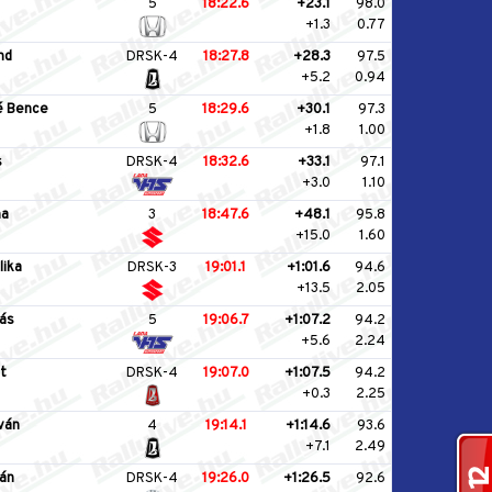
5
18:22.6
+23.1
98.0
+1.3
0.77
nd
DRSK-4
18:27.8
+28.3
97.5
+5.2
0.94
é Bence
5
18:29.6
+30.1
97.3
+1.8
1.00
s
DRSK-4
18:32.6
+33.1
97.1
+3.0
1.10
na
3
18:47.6
+48.1
95.8
+15.0
1.60
lika
DRSK-3
19:01.1
+1:01.6
94.6
+13.5
2.05
ás
5
19:06.7
+1:07.2
94.2
+5.6
2.24
t
DRSK-4
19:07.0
+1:07.5
94.2
+0.3
2.25
ván
4
19:14.1
+1:14.6
93.6
+7.1
2.49
án
DRSK-4
19:26.0
+1:26.5
92.6