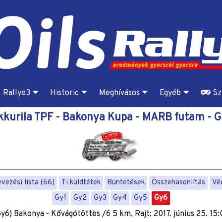
Rallye3
Historic
Meghívásos
Egyéb
Sz
kkurila TPF - Bakonya Kupa - MARB futam - 
vezési lista (66)
Ti küldtétek
Büntetések
Összehasonlítás
Vé
Gy1
Gy2
Gy3
Gy4
Gy5
Gy6
y6) Bakonya - Kővágótöttös /6 5 km, Rajt: 2017. június 25. 15