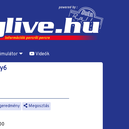
imulátor
Videók
Gy6
geredmény
Megosztás
:00