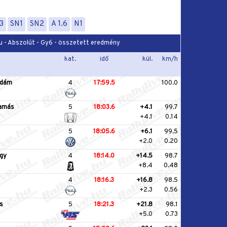
3
SN1
SN2
A 1.6
N1
hu - Abszolút - Gy6 - összetett eredmény
kat.
idő
kül.
km/h
Ádám
4
17:59.5
100.0
amás
5
18:03.6
+4.1
99.7
+4.1
0.14
5
18:05.6
+6.1
99.5
+2.0
0.20
gy
4
18:14.0
+14.5
98.7
+8.4
0.48
4
18:16.3
+16.8
98.5
+2.3
0.56
s
5
18:21.3
+21.8
98.1
+5.0
0.73