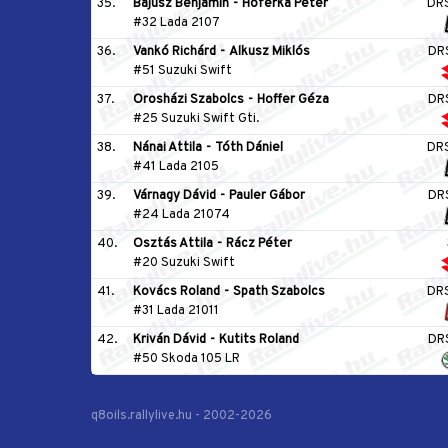
35.
Bajusz Benjamin
-
Hoferka Péter
DR
#32 Lada 2107
36.
Vankó Richárd
-
Alkusz Miklós
DR
#51 Suzuki Swift
37.
Orosházi Szabolcs
-
Hoffer Géza
DR
#25 Suzuki Swift Gti.
38.
Nánai Attila
-
Tóth Dániel
DR
#41 Lada 2105
39.
Várnagy Dávid
-
Pauler Gábor
DR
#24 Lada 21074
40.
Osztás Attila
-
Rácz Péter
#20 Suzuki Swift
41.
Kovács Roland
-
Spath Szabolcs
DR
#31 Lada 21011
42.
Kriván Dávid
-
Kutits Roland
DR
#50 Skoda 105 LR
q8oils.rallylive.hu - 2002-2026