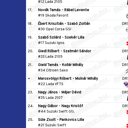
#12 Lada 2105
17.
Novák Tamás
-
Rábel Levente
#19 Skoda Favorit
18.
Ébert Krisztián
-
Szabó Zoltán
DR
#30 Opel Corsa GSI
19.
Szabó Szilárd
-
Szekér Lilla
#17 Suzuki Ignis
20.
Giedl Róbert
-
Szatmári Sándor
DR
#33 Lada 2105
21.
Gield Tamás
-
Kollár Mihály
DR
#34 Citroen Saxo
=
Marosvölgyi Róbert
-
Molnár Mihály
DR
#22 Lada VFTS
23.
Nagy János
-
Májer Dávid
DR
#35 Lada 2107
24.
Nagy Gábor
-
Nagy Kristóf
DR
#44 Suzuki Swift Gti.
25.
Süle Zsolt
-
Pankovics Lilla
#21 Suzuki Swift