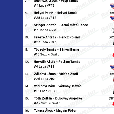
7.
Gubinczki Zsolt
-
Papp Tamás
#4 Lada VFTS
8.
Hetyei Patrik
-
Hetyei Tamás
DR
#28 Lada VFTS
9.
Szinger Zoltán
-
Szabó Máté Bence
#7 Honda Civic
10.
Fekete András
-
Hencz Roland
DR
#27 Lada 2107
11.
Téczely Tamás
-
Bányai Barna
#18 Suzuki Swift
12.
Horváth Attila
-
Ratting Tamás
#9 Lada VFTS
13.
Zákányi János
-
Vidécz Zsolt
DR
#26 Lada 21011
14.
Várkonyi Márk
-
Várkonyi István
#16 Lada 2107
15.
Tóth Zoltán
-
Dubovay Angelika
DR
#42 Suzuki Swift
16.
Tukacs Ákos
-
Magyar Péter