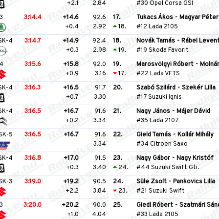
+2.1
2.84
#30 Opel Corsa GSI
3
3:14.4
+14.6
92.6
17.
Tukacs Ákos
-
Magyar Péter
+0.4
2.92
18.
#12 Lada 2105
SK-4
3:14.7
+14.9
92.4
18.
Novák Tamás
-
Rábel Leven
+0.3
2.98
19.
#19 Skoda Favorit
4
3:15.6
+15.8
92.0
19.
Marosvölgyi Róbert
-
Molnár
+0.9
3.16
17.
#22 Lada VFTS
SK-4
3:16.3
+16.5
91.7
20.
Szabó Szilárd
-
Szekér Lilla
+0.7
3.30
#17 Suzuki Ignis
SK-4
3:16.5
+16.7
91.6
21.
Nagy János
-
Májer Dávid
+0.2
3.34
#35 Lada 2107
SK-5
3:16.5
+16.7
91.6
22.
Gield Tamás
-
Kollár Mihály
3.34
#34 Citroen Saxo
SK-4
3:16.8
+17.0
91.5
23.
Nagy Gábor
-
Nagy Kristóf
+0.3
3.40
24.
#44 Suzuki Swift Gti.
SK-3
3:19.0
+19.2
90.5
24.
Süle Zsolt
-
Pankovics Lilla
+2.2
3.84
23.
#21 Suzuki Swift
3
3:20.0
+20.2
90.0
25.
Giedl Róbert
-
Szatmári Sán
+1.0
4.04
#33 Lada 2105