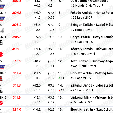
5
3:03.5
+3.7
98.1
7.
Guzi János
-
Guzi Róbert
+0.3
0.74
#6 Honda Civic Type-R
SK-4
3:04.7
+4.9
97.5
8.
Fekete András
-
Hencz Rola
+1.2
0.98
#27 Lada 2107
5
3:05.2
+5.4
97.2
9.
Szinger Zoltán
-
Szabó Mát
+0.5
1.08
#7 Honda Civic
SK-4
3:05.3
+5.5
97.1
10.
Hetyei Patrik
-
Hetyei Tamá
+0.1
1.10
#28 Lada VFTS
3
3:08.2
+8.4
95.6
11.
Téczely Tamás
-
Bányai Bar
+2.9
1.68
#18 Suzuki Swift
5
3:10.5
+10.7
94.5
12.
Tóth Zoltán
-
Dubovay Ange
+2.3
2.14
#42 Suzuki Swift
SK-4
3:11.4
+11.6
94.0
13.
Horváth Attila
-
Ratting Tam
+0.9
2.32
14.
#9 Lada VFTS
4
3:11.8
+12.0
93.8
14.
Zákányi János
-
Vidécz Zsol
+0.4
2.40
13.
#26 Lada 21011
SK-3
3:11.9
+12.1
93.8
15.
Várkonyi Márk
-
Várkonyi Ist
+0.1
2.42
#16 Lada 2107
4
3:14.0
+14.2
92.8
16.
Ébert Krisztián
-
Szabó Zolt