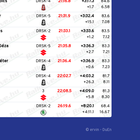
olcs
DRSK-4
21:16.8
+3:17.3
84.6
+1.7
6.58
r
DRSK-5
21:31.9
+3:32.4
83.6
+15.1
7.08
ós
DRSK-2
21:33.1
+3:33.6
83.5
+1.2
7.12
 Géza
DRSK-5
21:35.8
+3:36.3
83.3
+2.7
7.21
éter
DRSK-4
21:36.4
+3:36.9
83.3
+0.6
7.23
DRSK-4
22:02.7
+4:03.2
81.7
+26.3
8.11
3
22:08.5
+4:09.0
81.3
+5.8
8.30
DRSK-2
26:19.6
+8:20.1
68.4
+4:11.1
16.67
© ervin - DuEn