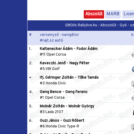
Abszolút
MARB
Lice
Q8Oils Rallylive.hu - Abszolút - Gy6 -
#
versenyző - navigátor
k
#rajt.sz autó
1.
Kaltenecker Ádám
-
Fodor Ádám
#11 Opel Corsa
2.
Kaveczki Jenő
-
Nagy Péter
#5 VW Golf
=
Ifj. Géringer Zoltán
-
Tőke Tamás
#2 Honda Civic
4.
Geng Bence
-
Geng Ferenc
#1 Opel Corsa
5.
Molnár Zoltán
-
Molnár György
#3 Lada 2107
6.
Guzi János
-
Guzi Róbert
#6 Honda Civic Type-R