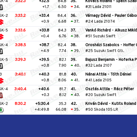
SK-4
3:32.3
+32.5
84.8
35.
Kovács Roland
-
Spath Szab
+1.7
6.50
34.
#31 Lada 21011
SK-2
3:33.2
+33.4
84.4
36.
Várnagy Dávid
-
Pauler Gábo
+0.9
6.68
37.
#24 Lada 21074
SK-5
3:33.6
+33.8
84.3
37.
Vankó Richárd
-
Alkusz Mikl
+0.4
6.76
38.
#51 Suzuki Swift
SK-4
3:38.5
+38.7
82.4
38.
Orosházi Szabolcs
-
Hoffer
+4.9
7.74
39.
#25 Suzuki Swift Gti.
SK-5
3:39.3
+39.5
82.1
39.
Bajusz Benjamin
-
Hoferka P
+0.8
7.90
40.
#32 Lada 2107
3
3:40.1
+40.3
81.8
40.
Nánai Attila
-
Tóth Dániel
+0.8
8.06
41.
#41 Lada 2105
SK-4
3:40.4
+40.6
81.7
41.
Osztás Attila
-
Rácz Péter
+0.3
8.12
43.
#20 Suzuki Swift
SK-2
8:30.2
+5:30.4
35.3
42.
Kriván Dávid
-
Kutits Roland
+4:49.8
66.08
35.
#50 Skoda 105 LR