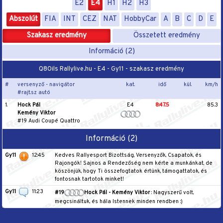
E2
E4
H1
H2
H3
Abszolút
FIA
INT
CEZ
NAT
HobbyCar
A
B
C
D
E
Szakasz eredmény
Összetett eredmény
Információ (2)
Q8Oils Rallylive.hu - E4 - Gy11 - szakasz eredmény
#
versenyző - navigátor
kat.
idő
kül.
km/h
#rajt.sz autó
1.
Hock Pál
E4
8:47.5
85.3
Kemény Viktor
#19 Audi Coupé Quattro
Információ (2)
Gy11
12:45
Kedves Rallyesport Bizottság, Versenyzők, Csapatok, és
Rajongók! Sajnos a Rendezőség nem kérte a munkánkat, de
köszönjük, hogy Ti összefogtatok értünk, támogattatok, és
fontosnak tartotok minket!
Gy11
11:23
#19
Hock Pál - Kemény Viktor
: Nagyszerű volt,
megcsináltuk, és hála Istennek minden rendben :)