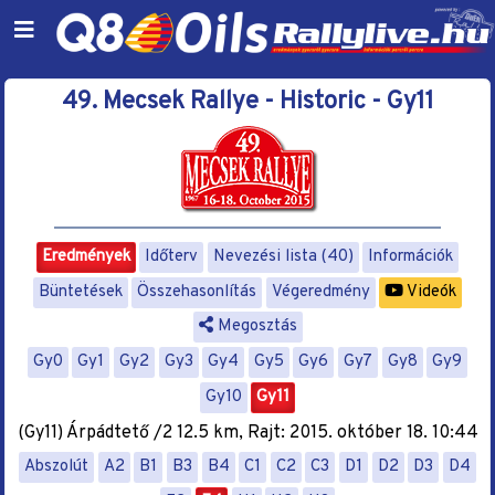
49. Mecsek Rallye - Historic - Gy11
Eredmények
Időterv
Nevezési lista (40)
Információk
Büntetések
Összehasonlítás
Végeredmény
Videók
Megosztás
Gy0
Gy1
Gy2
Gy3
Gy4
Gy5
Gy6
Gy7
Gy8
Gy9
Gy10
Gy11
(Gy11) Árpádtető /2 12.5 km, Rajt: 2015. október 18. 10:44
Abszolút
A2
B1
B3
B4
C1
C2
C3
D1
D2
D3
D4