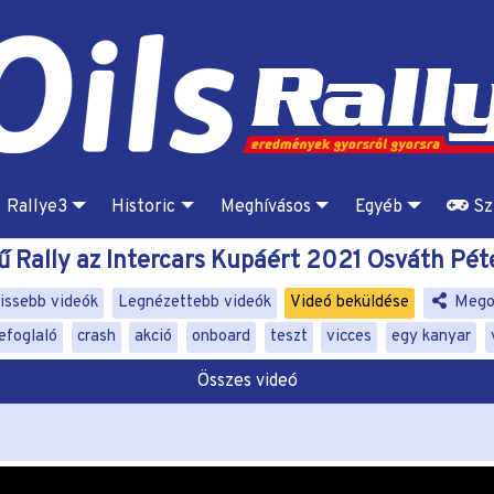
Rallye3
Historic
Meghívásos
Egyéb
Sz
ű Rally az Intercars Kupáért 2021 Osváth Pé
issebb videók
Legnézettebb videók
Videó beküldése
Mego
efoglaló
crash
akció
onboard
teszt
vicces
egy kanyar
Összes videó