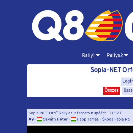
Rally1
Rallye2
Sopia-NET Orf
Legfr
Összes
össz
Sopia-NET Orfű Rally az Intercars Kupáért - TESZT
#9 -
Osváth Péter -
Papp Tamás - Škoda Fabia R5