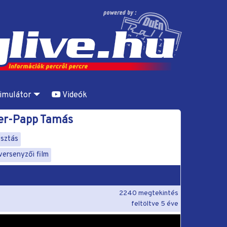
imulátor
Videók
ter-Papp Tamás
sztás
versenyzői film
2240 megtekintés
feltöltve
5 éve